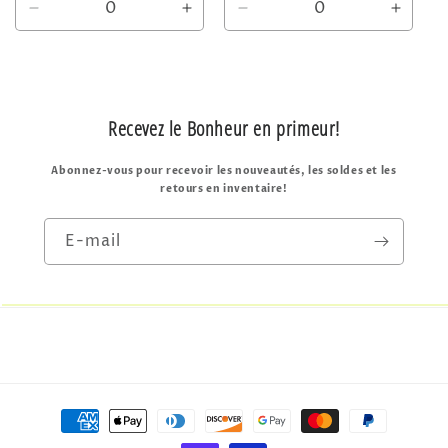
Réduire
Augmenter
Réduire
Augme
la
la
la
la
quantité
quantité
quantité
quanti
de
de
de
de
Default
Default
Default
Defaul
Title
Title
Title
Title
Recevez le Bonheur en primeur!
Abonnez-vous pour recevoir les nouveautés, les soldes et les
retours en inventaire!
E-mail
Moyens
de