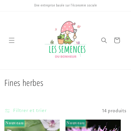
et
Une entreprise basée sur l'économie sociale
passer
au
contenu
Panier
C
Fines herbes
o
l
Filtrer et trier
14 produits
l
Nouveau
Nouveau
e