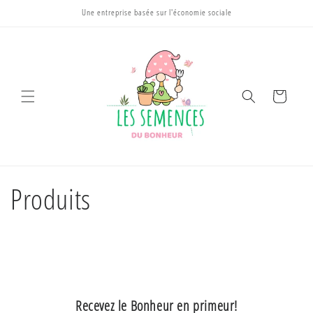
et
Une entreprise basée sur l'économie sociale
passer
au
contenu
Panier
Produits
Recevez le Bonheur en primeur!