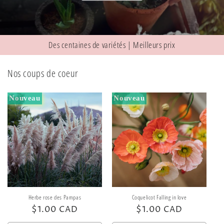
Des centaines de variétés | Meilleurs prix
Nos coups de coeur
Nouveau
Nouveau
Herbe rose des Pampas
Coquelicot Falling in love
Prix
$1.00 CAD
Prix
$1.00 CAD
habituel
habituel