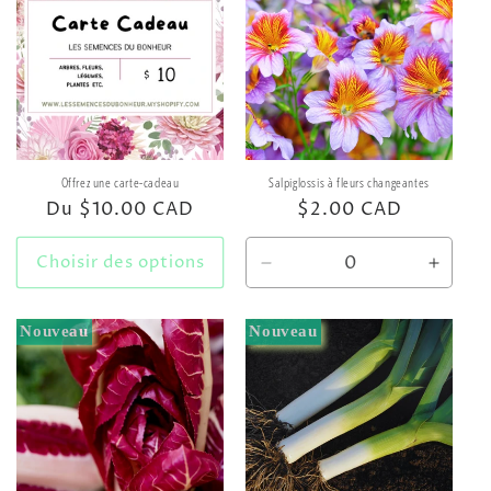
Title
Title
Title
Title
Offrez une carte-cadeau
Salpiglossis à fleurs changeantes
Prix
Du $10.00 CAD
Prix
$2.00 CAD
habituel
habituel
Choisir des options
Réduire
Augme
la
la
quantité
quanti
Nouveau
Nouveau
de
de
Default
Defaul
Title
Title