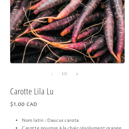
Ouvrir
le
média
de
1
/
2
1
dans
une
Carotte Lila Lu
fenêtre
modale
Prix
$1.00 CAD
habituel
Nom latin : Daucus carota
Carotte pourpre à la chair résolument orange