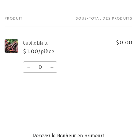
PRODUIT
SOUS-TOTAL DES PRODUITS
Votre
panier
Carotte Lila Lu
$0.00
$1.00/pièce
Quantité
Réduire
Augmenter
la
la
quantité
quantité
de
de
Default
Default
Chargement
Title
Title
en
cours...
Recevez le Bonheur en primeur!