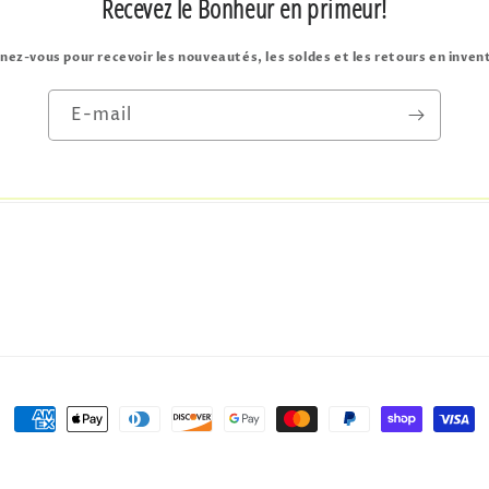
Recevez le Bonheur en primeur!
ez-vous pour recevoir les nouveautés, les soldes et les retours en inven
E-mail
Moyens
de
u Bonheur
Commerce électronique propulsé par Shopify
Conditions d’uti
paiement
Politi