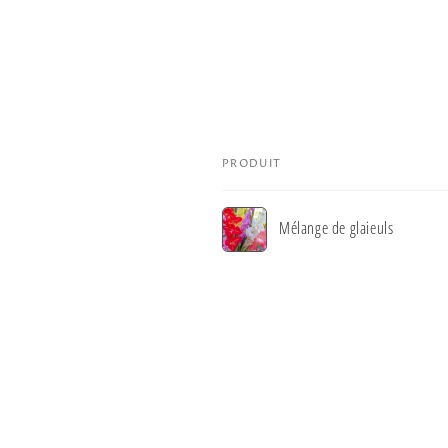
PRODUIT
Votre
Mélange de glaieuls
panier
Chargement
en
cours...