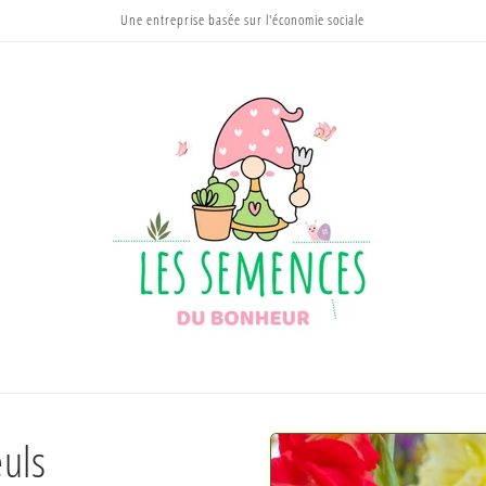
Une entreprise basée sur l'économie sociale
Passer aux
euls
informations
produits