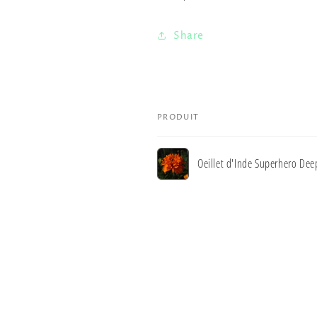
Share
PRODUIT
Votre
Oeillet d'Inde Superhero De
panier
Chargement
en
cours...