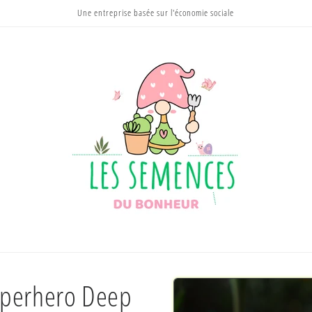
Une entreprise basée sur l'économie sociale
Passer aux
Superhero Deep
informations
produits