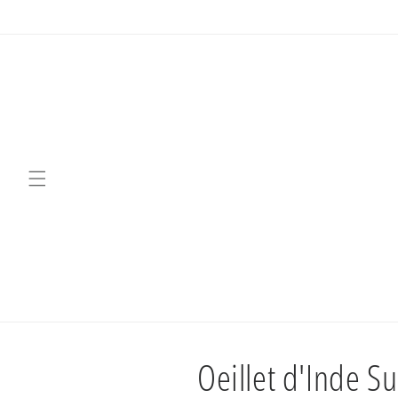
et
passer
au
contenu
Oeillet d'Inde 