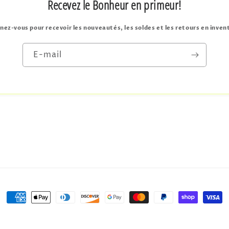
Recevez le Bonheur en primeur!
ez-vous pour recevoir les nouveautés, les soldes et les retours en inven
E-mail
Moyens
de
u Bonheur
Commerce électronique propulsé par Shopify
Conditions d’uti
paiement
Politi