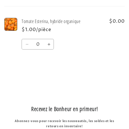
Votre
panier
Tomate Esterina, hybride organique
$0.00
$1.00/pièce
Quantité
Réduire
Augmenter
la
la
quantité
quantité
de
de
Default
Default
Chargement
Title
Title
en
cours...
Recevez le Bonheur en primeur!
Abonnez-vous pour recevoir les nouveautés, les soldes et les
retours en inventaire!