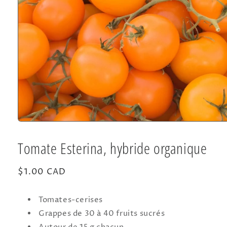
Ouvrir
le
média
Tomate Esterina, hybride organique
1
dans
une
fenêtre
Prix
$1.00 CAD
modale
habituel
Tomates-cerises
Grappes de 30 à 40 fruits sucrés